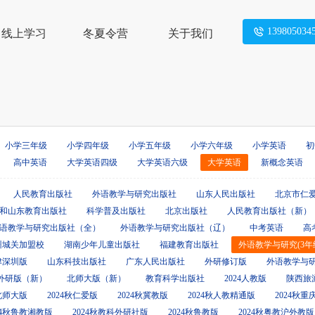
139805034
线上学习
冬夏令营
关于我们
小学三年级
小学四年级
小学五年级
小学六年级
小学英语
初
高中英语
大学英语四级
大学英语六级
大学英语
新概念英语
人民教育出版社
外语教学与研究出版社
山东人民出版社
北京市仁
和山东教育出版社
科学普及出版社
北京出版社
人民教育出版社（新）
语教学与研究出版社（全）
外语教学与研究出版社（辽）
中考英语
高
州城关加盟校
湖南少年儿童出版社
福建教育出版社
外语教学与研究(3年
津深圳版
山东科技出版社
广东人民出版社
外研修订版
外语教学与
外研版（新）
北师大版（新）
教育科学出版社
2024人教版
陕西旅
秋北师大版
2024秋仁爱版
2024秋冀教版
2024秋人教精通版
2024秋
24秋鲁教湘教版
2024秋教科外研社版
2024秋鲁教版
2024秋粤教沪外教版