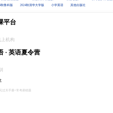
24秋鲁科版
2024秋清华大学版
小学英语
其他出版社
课平台
线上机构
 · 英语夏令营
训
优
元过关手册+常考易错题