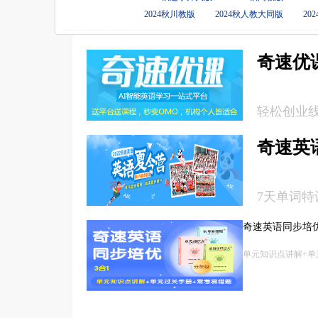
2024秋川教版
2024秋人教大同版
20
奇速优
轻松创业
奇速英语
7天单词特
奇速英语同步培
单元知识点讲解+单