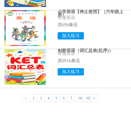
小学英语【停止使用】（六年级上
册）
奇速英语
共计8单元
加入练习
剑桥英语（词汇总表(乱序)）
奇速英语
共计16单元
加入练习
1
2
3
4
5
6
7
164
165
»