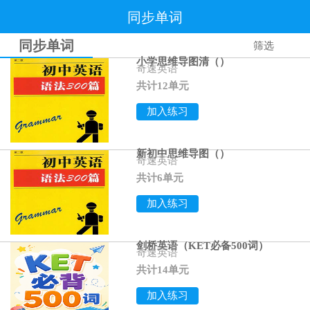
同步单词
同步单词
筛选
小学思维导图清（）
奇速英语
共计12单元
加入练习
新初中思维导图（）
奇速英语
共计6单元
加入练习
剑桥英语（KET必备500词）
奇速英语
共计14单元
加入练习