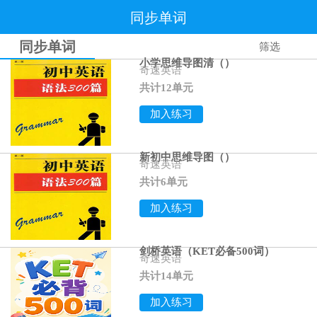
同步单词
同步单词
筛选
小学思维导图清（）
奇速英语
共计12单元
加入练习
新初中思维导图（）
奇速英语
共计6单元
加入练习
剑桥英语（KET必备500词）
奇速英语
共计14单元
加入练习