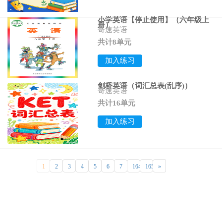
小学英语【停止使用】（六年级上
册）
奇速英语
共计8单元
加入练习
剑桥英语（词汇总表(乱序)）
奇速英语
共计16单元
加入练习
1
2
3
4
5
6
7
164
165
»