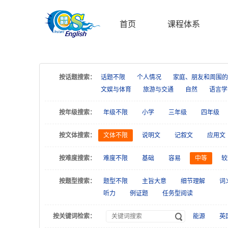
首页
课程体系
按话题搜索：
话题不限
个人情况
家庭、朋友和周围的
文娱与体育
旅游与交通
自然
语言学
按年级搜索：
年级不限
小学
三年级
四年级
按文体搜索：
文体不限
说明文
记叙文
应用文
按难度搜索：
难度不限
基础
容易
中等
较
按题型搜索：
题型不限
主旨大意
细节理解
词
听力
例证题
任务型阅读
按关键词检索：
能源
英