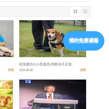
预约免费课程
机场里的小小检查员(判断句子正误...
动物
2026-08-06
动物