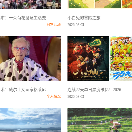
市：一朵荷花见证生活变...
小白兔的冒险之旅
日常活动
2026-08-05
术：威尔士女画家格莱尼...
连续22天单日票房破亿！2026...
个人情况
2026-08-03