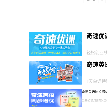
奇速优
轻松创业
奇速英语
7天单词特
奇速英语同步培
单元知识点讲解+单