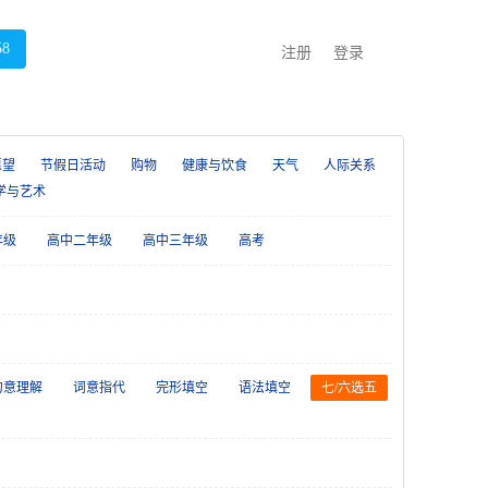
58
注册
登录
愿望
节假日活动
购物
健康与饮食
天气
人际关系
学与艺术
年级
高中二年级
高中三年级
高考
句意理解
词意指代
完形填空
语法填空
七/六选五