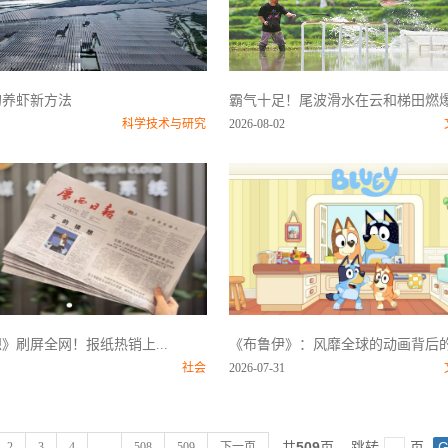
的养虾新方法
霸气十足！尾波滑水在云和梯田燃爆.
科学技术与研究
2026-08-02
》刷屏全网！报纸热销上...
《布鲁伊》：风靡全球的动画背后的.
社会
2026-07-31
共
509
页
跳转
页
2
3
4
...
508
509
下一页