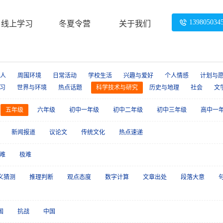
139805034
线上学习
冬夏令营
关于我们
人
周围环境
日常活动
学校生活
兴趣与爱好
个人情感
计划与
习
世界与环境
热点话题
科学技术与研究
历史与地理
社会
文
五年级
六年级
初中一年级
初中二年级
初中三年级
高中一
新闻报道
议论文
传统文化
热点速递
难
极难
义猜测
推理判断
观点态度
数字计算
文章出处
段落大意
国
抗战
中国