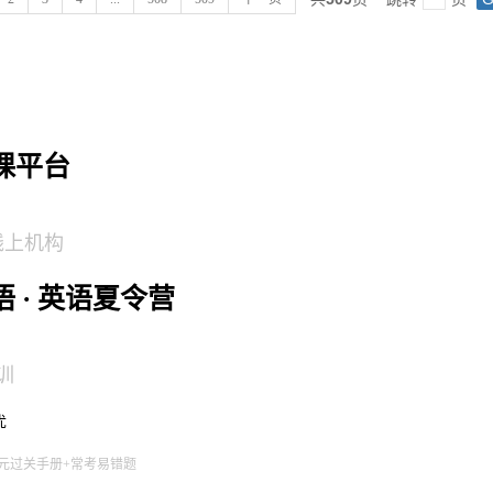
课平台
线上机构
 · 英语夏令营
训
优
元过关手册+常考易错题