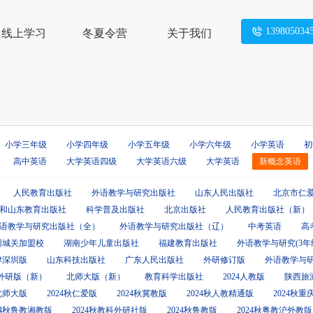
139805034
线上学习
冬夏令营
关于我们
小学三年级
小学四年级
小学五年级
小学六年级
小学英语
初
高中英语
大学英语四级
大学英语六级
大学英语
新概念英语
人民教育出版社
外语教学与研究出版社
山东人民出版社
北京市仁
和山东教育出版社
科学普及出版社
北京出版社
人民教育出版社（新）
语教学与研究出版社（全）
外语教学与研究出版社（辽）
中考英语
高
州城关加盟校
湖南少年儿童出版社
福建教育出版社
外语教学与研究(3年
津深圳版
山东科技出版社
广东人民出版社
外研修订版
外语教学与
外研版（新）
北师大版（新）
教育科学出版社
2024人教版
陕西旅
秋北师大版
2024秋仁爱版
2024秋冀教版
2024秋人教精通版
2024秋
24秋鲁教湘教版
2024秋教科外研社版
2024秋鲁教版
2024秋粤教沪外教版