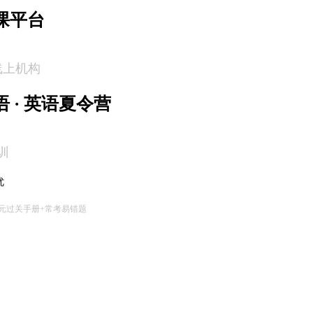
课平台
线上机构
 · 英语夏令营
训
优
元过关手册+常考易错题