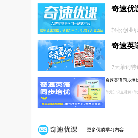
奇速优
轻松创业
奇速英语
7天单词特
奇速英语同步培
单元知识点讲解+单
更多优质学习内容